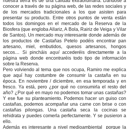
nuestra tierra es de una calidad extraordinaria. Dándose a
conocer a través de su página web, de las redes sociales y
de los mercados tradicionales a los que asisten para
presentar su producto. Entre otros puntos de venta están
todos los domingos en el mercado de la Reserva de la
Biosfera (que engloba Allariz, A Bola, Rairiz de Veiga y Vilar
de Santos). Un mercado muy interesante donde además de
los productos de Castañas Petelo podéis encontrar pan
artesano, miel, embutidos, quesos artesanos, hongos
secos… Si pincháis
aquí
accederéis directamente a la
página web donde encontraréis todo tipo de información
sobre la Reserva.
Pero volviendo al tema que nos ocupa, Ramiro me explica
que aquí hay costumbre de consumir la castaña en su
época. En noviembre / diciembre, en esa temporada y en
fresco. Ya está, pero ¿por qué no consumirla el resto del
año? ¿Por qué en mayo no podemos tomar unas castañas?
Y ese fue su planteamiento. Podemos hacer un guiso con
castañas, podemos acompañar una carne con brise o con
castañas pilongas. Una castaña seca la cocinas se
rehidrata y puedes comerla perfectamente. Y se pusieron a
ello.
Además es interesante a nivel medioambiental porque la