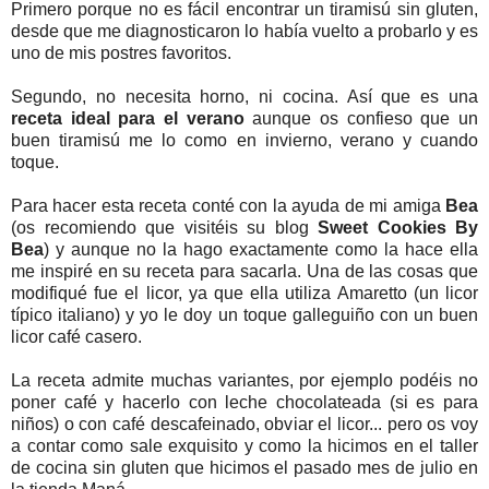
Primero porque no es fácil encontrar un tiramisú sin gluten,
desde que me diagnosticaron lo había vuelto a probarlo y es
uno de mis postres favoritos.
Segundo, no necesita horno, ni cocina. Así que es una
receta ideal para el verano
aunque os confieso que un
buen tiramisú me lo como en invierno, verano y cuando
toque.
Para hacer esta receta conté con la ayuda de mi amiga
Bea
(os recomiendo que visitéis su blog
Sweet Cookies By
Bea
) y aunque no la hago exactamente como la hace ella
me inspiré en su receta para sacarla. Una de las cosas que
modifiqué fue el licor, ya que ella utiliza Amaretto (un licor
típico italiano) y yo le doy un toque galleguiño con un buen
licor café casero.
La receta admite muchas variantes, por ejemplo podéis no
poner café y hacerlo con leche chocolateada (si es para
niños) o con café descafeinado, obviar el licor... pero os voy
a contar como sale exquisito y como la hicimos en el taller
de cocina sin gluten que hicimos el pasado mes de julio en