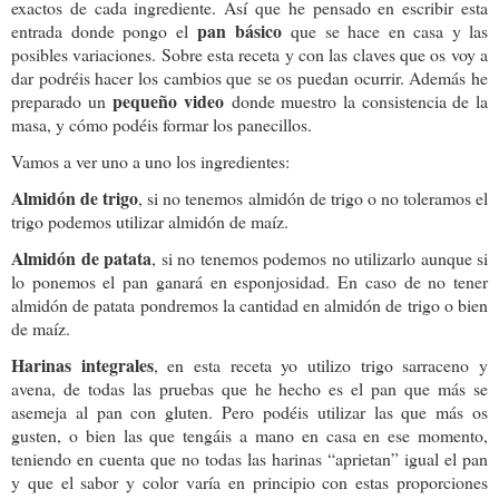
exactos de cada ingrediente. Así que he pensado en escribir esta
pan básico
entrada donde pongo el
que se hace en casa y las
posibles variaciones. Sobre esta receta y con las claves que os voy a
dar podréis hacer los cambios que se os puedan ocurrir. Además he
pequeño video
preparado un
donde muestro la consistencia de la
masa, y cómo podéis formar los panecillos.
Vamos a ver uno a uno los ingredientes:
Almidón de trigo
, si no tenemos almidón de trigo o no toleramos el
trigo podemos utilizar almidón de maíz.
Almidón de patata
, si no tenemos podemos no utilizarlo aunque si
lo ponemos el pan ganará en esponjosidad. En caso de no tener
almidón de patata pondremos la cantidad en almidón de trigo o bien
de maíz.
Harinas integrales
, en esta receta yo utilizo trigo sarraceno y
avena, de todas las pruebas que he hecho es el pan que más se
asemeja al pan con gluten. Pero podéis utilizar las que más os
gusten, o bien las que tengáis a mano en casa en ese momento,
teniendo en cuenta que no todas las harinas “aprietan” igual el pan
y que el sabor y color varía en principio con estas proporciones