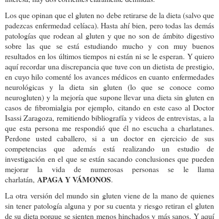
Los que opinan que el gluten no debe retirarse de la dieta (salvo que
padezcas enfermedad celíaca). Hasta ahí bien, pero todas las demás
patologías que rodean al gluten y que no son de ámbito digestivo
sobre las que se está estudiando mucho y con muy buenos
resultados en los últimos tiempos ni están ni se le esperan. Y quiero
aquí recordar una discrepancia que tuve con un dietista de prestigio,
en cuyo hilo comenté los avances médicos en cuanto enfermedades
neurológicas y la dieta sin gluten (lo que se conoce como
neurogluten) y la mejoría que supone llevar una dieta sin gluten en
casos de fibromialgia por ejemplo, citando en este caso al Doctor
Isassi Zaragoza, remitiendo bibliografía y videos de entrevistas, a la
que esta persona me respondió que él no escucha a charlatanes.
Perdone usted caballero, si a un doctor en ejercicio de sus
competencias que además está realizando un estudio de
investigación en el que se están sacando conclusiones que pueden
mejorar la vida de numerosas personas se le llama
APAGA Y VÁMONOS
charlatán,
.
La otra versión del mundo sin gluten viene de la mano de quienes
sin tener patología alguna y por su cuenta y riesgo retiran el gluten
de su dieta porque se sienten menos hinchados y más sanos. Y aquí