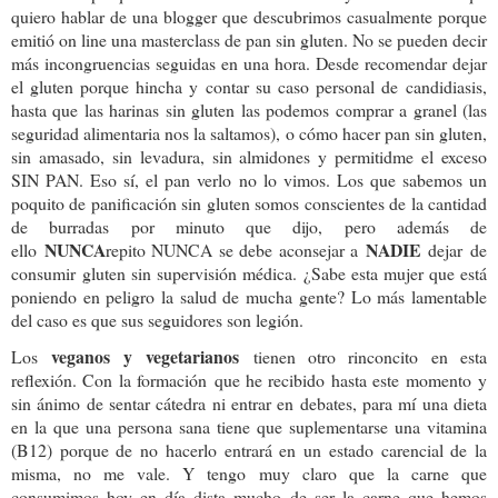
quiero hablar de una blogger que descubrimos casualmente porque
emitió on line una masterclass de pan sin gluten. No se pueden decir
más incongruencias seguidas en una hora. Desde recomendar dejar
el gluten porque hincha y contar su caso personal de candidiasis,
hasta que las harinas sin gluten las podemos comprar a granel (las
seguridad alimentaria nos la saltamos), o cómo hacer pan sin gluten,
sin amasado, sin levadura, sin almidones y permitidme el exceso
SIN PAN. Eso sí, el pan verlo no lo vimos. Los que sabemos un
poquito de panificación sin gluten somos conscientes de la cantidad
de burradas por minuto que dijo, pero además de
NUNCA
NADIE
ello
repito NUNCA se debe aconsejar a
dejar de
consumir gluten sin supervisión médica. ¿Sabe esta mujer que está
poniendo en peligro la salud de mucha gente? Lo más lamentable
del caso es que sus seguidores son legión.
veganos y vegetarianos
Los
tienen otro rinconcito en esta
reflexión. Con la formación que he recibido hasta este momento y
sin ánimo de sentar cátedra ni entrar en debates, para mí una dieta
en la que una persona sana tiene que suplementarse una vitamina
(B12) porque de no hacerlo entrará en un estado carencial de la
misma, no me vale. Y tengo muy claro que la carne que
consumimos hoy en día dista mucho de ser la carne que hemos