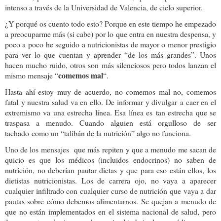
intenso a través de la Universidad de Valencia, de ciclo superior.
¿Y porqué os cuento todo esto? Porque en este tiempo he empezado
a preocuparme más (si cabe) por lo que entra en nuestra despensa, y
poco a poco he seguido a nutricionistas de mayor o menor prestigio
para ver lo que cuentan y aprender “de los más grandes”. Unos
hacen mucho ruido, otros son más silenciosos pero todos lanzan el
comemos mal
mismo mensaje “
“.
Hasta ahí estoy muy de acuerdo, no comemos mal no, comemos
fatal y nuestra salud va en ello. De informar y divulgar a caer en el
extremismo va una estrecha línea. Esa línea es tan estrecha que se
traspasa a menudo. Cuando alguien está orgulloso de ser
tachado como un “talibán de la nutrición” algo no funciona.
Uno de los mensajes que más repiten y que a menudo me sacan de
quicio es que los médicos (incluidos endocrinos) no saben de
nutrición, no deberían pautar dietas y que para eso están ellos, los
dietistas nutricionistas. Los de carrera ojo, no vaya a aparecer
cualquier infiltrado con cualquier curso de nutrición que vaya a dar
pautas sobre cómo debemos alimentarnos. Se quejan a menudo de
que no están implementados en el sistema nacional de salud, pero