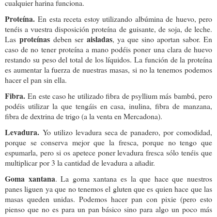
cualquier harina funciona.
Proteína.
En esta receta estoy utilizando albúmina de huevo, pero
tenéis a vuestra disposición proteína de guisante, de soja, de leche.
proteínas
aisladas
Las
deben ser
, ya que sino aportan sabor. En
caso de no tener proteína a mano podéis poner una clara de huevo
restando su peso del total de los líquidos. La función de la proteína
es aumentar la fuerza de nuestras masas, si no la tenemos podemos
hacer el pan sin ella.
Fibra.
En este caso he utilizado fibra de psyllium más bambú, pero
podéis utilizar la que tengáis en casa, inulina, fibra de manzana,
fibra de dextrina de trigo (a la venta en Mercadona).
Levadura.
Yo utilizo levadura seca de panadero, por comodidad,
porque se conserva mejor que la fresca, porque no tengo que
espumarla, pero si os apetece poner levadura fresca sólo tenéis que
multiplicar por 3 la cantidad de levadura a añadir.
Goma xantana
. La goma xantana es la que hace que nuestros
panes liguen ya que no tenemos el gluten que es quien hace que las
masas queden unidas. Podemos hacer pan con pixie (pero esto
pienso que no es para un pan básico sino para algo un poco más