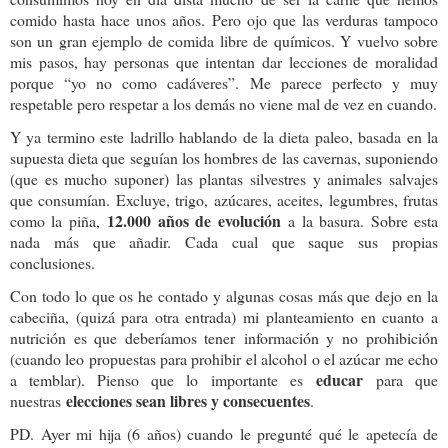
comido hasta hace unos años. Pero ojo que las verduras tampoco
son un gran ejemplo de comida libre de químicos. Y vuelvo sobre
mis pasos, hay personas que intentan dar lecciones de moralidad
porque “yo no como cadáveres”. Me parece perfecto y muy
respetable pero respetar a los demás no viene mal de vez en cuando.
Y ya termino este ladrillo hablando de la dieta paleo, basada en la
supuesta dieta que seguían los hombres de las cavernas, suponiendo
(que es mucho suponer) las plantas silvestres y animales salvajes
que consumían. Excluye, trigo, azúcares, aceites, legumbres, frutas
12.000 años de evolución
como la piña,
a la basura. Sobre esta
nada más que añadir. Cada cual que saque sus propias
conclusiones.
Con todo lo que os he contado y algunas cosas más que dejo en la
cabeciña, (quizá para otra entrada) mi planteamiento en cuanto a
nutrición es que deberíamos tener información y no prohibición
(cuando leo propuestas para prohibir el alcohol o el azúcar me echo
educar
a temblar). Pienso que lo importante es
para que
elecciones sean libres y consecuentes
nuestras
.
PD. Ayer mi hija (6 años) cuando le pregunté qué le apetecía de