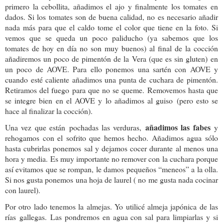
primero la cebollita, añadimos el ajo y finalmente los tomates en
dados. Si los tomates son de buena calidad, no es necesario añadir
nada más para que el caldo tome el color que tiene en la foto. Si
vemos que se queda un poco paliducho (ya sabemos que los
tomates de hoy en día no son muy buenos) al final de la cocción
añadiremos un poco de pimentón de la Vera (que es sin gluten) en
un poco de AOVE. Para ello ponemos una sartén con AOVE y
cuando esté caliente añadimos una punta de cuchara de pimentón.
Retiramos del fuego para que no se queme. Removemos hasta que
se integre bien en el AOVE y lo añadimos al guiso (pero esto se
hace al finalizar la cocción).
añadimos las fabes
Una vez que están pochadas las verduras,
y
rehogamos con el sofrito que hemos hecho. Añadimos agua sólo
hasta cubrirlas ponemos sal y dejamos cocer durante al menos una
hora y media. Es muy importante no remover con la cuchara porque
así evitamos que se rompan, le damos pequeños “meneos” a la olla.
Si nos gusta ponemos una hoja de laurel ( no me gusta nada cocinar
con laurel).
Por otro lado tenemos la almejas. Yo utilicé almeja japónica de las
rías gallegas. Las pondremos en agua con sal para limpiarlas y si