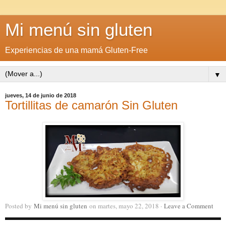
Mi menú sin gluten
Experiencias de una mamá Gluten-Free
▼
jueves, 14 de junio de 2018
Tortillitas de camarón Sin Gluten
Posted by
Mi menú sin gluten
on martes, mayo 22, 2018 ·
Leave a Comment