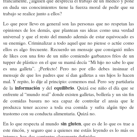
francamente, ¿alguien que desprecia el trabajo de un médico y pone
en duda sus conocimientos tiene la fuerza moral de pedir que su
trabajo se realice junto a ellos?
Lo que peor llevo en general son las personas que no respetan las
opiniones de los demás, que plantean sus ideas como una verdad
universal y que el resto del mundo además de estar equivocado es
su enemigo. Criminalizar a todo aquel que no piense o actúe como
ellos es algo frecuente. Recuerdo un mensaje que consiguió miles
de likes con una foto de un niño comiendo garbanzos fríos de un
tupper de plástico en el que su mamá decía “Mi hijo no sabe lo que
es una galleta”. ¡Perfecto! Pero no por ello debes insinuar el
mensaje de que los padres que sí dan galletas a sus hijos lo hacen
mal. Y repito, lo dije al principio: comemos mal. Pero soy partidaria
información
equilibrio
de la
y del
. Quizá ese niño el día que se
enfrente al “mundo real” donde existen galletas, bollería y un sin fin
de comidas basura no sea capaz de controlar el ansia que le
produzca tener acceso a toda esa comida y sufra algún tipo de
trastorno con su conducta alimentaria. Quizá no.
sin gluten
En lo que respecta al mundo
, que es de lo que os trae a
este rincón, y seguro que a quienes me estáis leyendo es lo más os
interesa, hay dos corrientes claramente definidas.