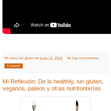
Mi menú sin gluten
en
junio 14, 2018
No hay comentarios:
Compartir
Mi Reflexión: De lo healthly, sin gluten,
veganos, paleos y otras nutritonterías