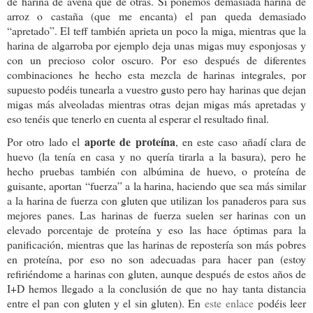
de harina de avena que de otras. Si ponemos demasiada harina de
arroz o castaña (que me encanta) el pan queda demasiado
“apretado”. El teff también aprieta un poco la miga, mientras que la
harina de algarroba por ejemplo deja unas migas muy esponjosas y
con un precioso color oscuro. Por eso después de diferentes
combinaciones he hecho esta mezcla de harinas integrales, por
supuesto podéis tunearla a vuestro gusto pero hay harinas que dejan
migas más alveoladas mientras otras dejan migas más apretadas y
eso tenéis que tenerlo en cuenta al esperar el resultado final.
aporte de proteína
Por otro lado el
, en este caso añadí clara de
huevo (la tenía en casa y no quería tirarla a la basura), pero he
hecho pruebas también con albúmina de huevo, o proteína de
guisante, aportan “fuerza” a la harina, haciendo que sea más similar
a la harina de fuerza con gluten que utilizan los panaderos para sus
mejores panes. Las harinas de fuerza suelen ser harinas con un
elevado porcentaje de proteína y eso las hace óptimas para la
panificación, mientras que las harinas de repostería son más pobres
en proteína, por eso no son adecuadas para hacer pan (estoy
refiriéndome a harinas con gluten, aunque después de estos años de
I+D hemos llegado a la conclusión de que no hay tanta distancia
entre el pan con gluten y el sin gluten). En
este enlace
podéis leer