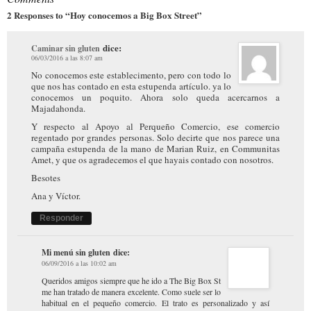
2 Responses to “Hoy conocemos a Big Box Street”
dice:
Caminar sin gluten
06/03/2016 a las 8:07 am
No conocemos este establecimento, pero con todo lo
que nos has contado en esta estupenda artículo. ya lo
conocemos un poquito. Ahora solo queda acercarnos a
Majadahonda.
Y respecto al Apoyo al Perqueño Comercio, ese comercio
regentado por grandes personas. Solo decirte que nos parece una
campaña estupenda de la mano de Marian Ruiz, en Communitas
Amet, y que os agradecemos el que hayais contado con nosotros.
Besotes
Ana y Víctor.
Responder
Mi menú sin gluten
dice:
06/09/2016 a las 10:02 am
Queridos amigos siempre que he ido a The Big Box St
me han tratado de manera excelente. Como suele ser lo
habitual en el pequeño comercio. El trato es personalizado y así