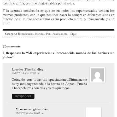
(céntimo arriba, céntimo abajo) hablan por si solos.
Y la segunda conclusión es que no en todos los supermercados venden los
mismos productos, con lo que nos toca hacer la compra en diferentes sitios en
función de si lo que necesitamos es un producto u otro, y francamente ¡es un
rollo!
Category:
Experiencias
,
Harinas
,
Pan
,
Panificadora
· Tags:
Comments
2 Responses to “Mi experiencia: el desconocido mundo de las harinas sin
gluten”
dice:
Lourdes (Pikerita)
07/02/2014 a las 12:05 pm
Coincido con todas tus apreciaciones.Últimamente
estoy mas enganchada a la harina de Adpan.. Prueba
a hacer churros con ella y verás que ricos.
Responder
Mi menú sin gluten
dice:
07/03/2014 a las 10:07 pm