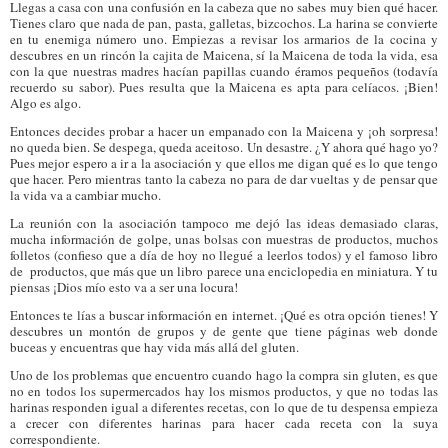
Llegas a casa con una confusión en la cabeza que no sabes muy bien qué hacer.
Tienes claro que nada de pan, pasta, galletas, bizcochos. La harina se convierte
en tu enemiga número uno. Empiezas a revisar los armarios de la cocina y
descubres en un rincón la cajita de Maicena, sí la Maicena de toda la vida, esa
con la que nuestras madres hacían papillas cuando éramos pequeños (todavía
recuerdo su sabor). Pues resulta que la Maicena es apta para celíacos. ¡Bien!
Algo es algo.
Entonces decides probar a hacer un empanado con la Maicena y ¡oh sorpresa!
no queda bien. Se despega, queda aceitoso. Un desastre. ¿Y ahora qué hago yo?
Pues mejor espero a ir a la asociación y que ellos me digan qué es lo que tengo
que hacer. Pero mientras tanto la cabeza no para de dar vueltas y de pensar que
la vida va a cambiar mucho.
La reunión con la asociación tampoco me dejó las ideas demasiado claras,
mucha información de golpe, unas bolsas con muestras de productos, muchos
folletos (confieso que a día de hoy no llegué a leerlos todos) y el famoso libro
de productos, que más que un libro parece una enciclopedia en miniatura. Y tu
piensas ¡Dios mío esto va a ser una locura!
Entonces te lías a buscar información en internet. ¡Qué es otra opción tienes! Y
descubres un montón de grupos y de gente que tiene páginas web donde
buceas y encuentras que hay vida más allá del gluten.
Uno de los problemas que encuentro cuando hago la compra sin gluten, es que
no en todos los supermercados hay los mismos productos, y que no todas las
harinas responden igual a diferentes recetas, con lo que de tu despensa empieza
a crecer con diferentes harinas para hacer cada receta con la suya
correspondiente.