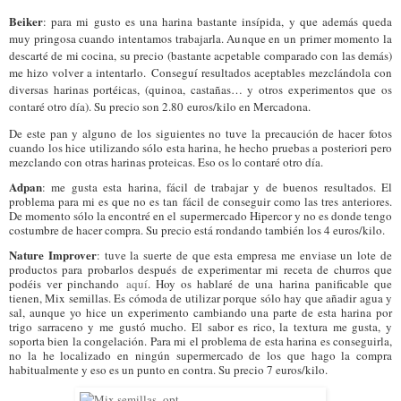
Beiker
: para mi gusto es una harina bastante insípida, y que además queda
muy pringosa cuando intentamos trabajarla. Aunque en un primer momento la
descarté de mi cocina, su precio (bastante acpetable comparado con las demás)
me hizo volver a intentarlo. Conseguí resultados aceptables mezclándola con
diversas harinas portéicas, (quinoa, castañas… y otros experimentos que os
contaré otro día). Su precio son 2.80 euros/kilo en Mercadona.
De este pan y alguno de los siguientes no tuve la precaución de hacer fotos
cuando los hice utilizando sólo esta harina, he hecho pruebas a posteriori pero
mezclando con otras harinas proteicas. Eso os lo contaré otro día.
Adpan
: me gusta esta harina, fácil de trabajar y de buenos resultados. El
problema para mi es que no es tan fácil de conseguir como las tres anteriores.
De momento sólo la encontré en el supermercado Hipercor y no es donde tengo
costumbre de hacer compra. Su precio está rondando también los 4 euros/kilo.
Nature Improver
: tuve la suerte de que esta empresa me enviase un lote de
productos para probarlos después de experimentar mi receta de churros que
podéis ver pinchando
aquí
. Hoy os hablaré de una harina panificable que
tienen, Mix semillas. Es cómoda de utilizar porque sólo hay que añadir agua y
sal, aunque yo hice un experimento cambiando una parte de esta harina por
trigo sarraceno y me gustó mucho. El sabor es rico, la textura me gusta, y
soporta bien la congelación. Para mi el problema de esta harina es conseguirla,
no la he localizado en ningún supermercado de los que hago la compra
habitualmente y eso es un punto en contra. Su precio 7 euros/kilo.