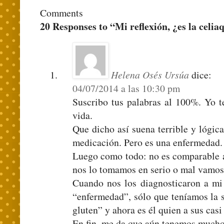
Comments
20 Responses to “Mi reflexión, ¿es la celi
Helena Osés Ursúa
dice:
04/07/2014 a las 10:30 pm
Suscribo tus palabras al 100%. Yo t
vida.
Que dicho así suena terrible y lógic
medicación. Pero es una enfermedad.
Luego como todo: no es comparable a 
nos lo tomamos en serio o mal vamos
Cuando nos los diagnosticaron a mi 
“enfermedad”, sólo que teníamos la 
gluten” y ahora es él quien a sus casi 
En fin, me da que aún tenemos mucho 