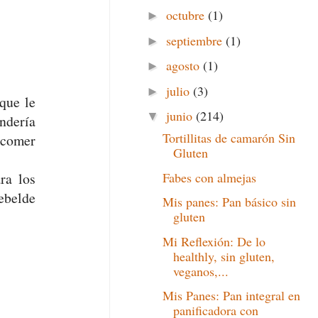
octubre
(1)
►
septiembre
(1)
►
agosto
(1)
►
julio
(3)
►
que le
junio
(214)
▼
ndería
Tortillitas de camarón Sin
 comer
Gluten
Fabes con almejas
ra los
ebelde
Mis panes: Pan básico sin
gluten
Mi Reflexión: De lo
healthly, sin gluten,
veganos,...
Mis Panes: Pan integral en
panificadora con