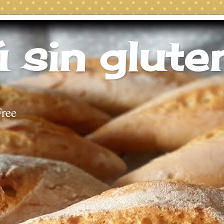
 sin glute
ree