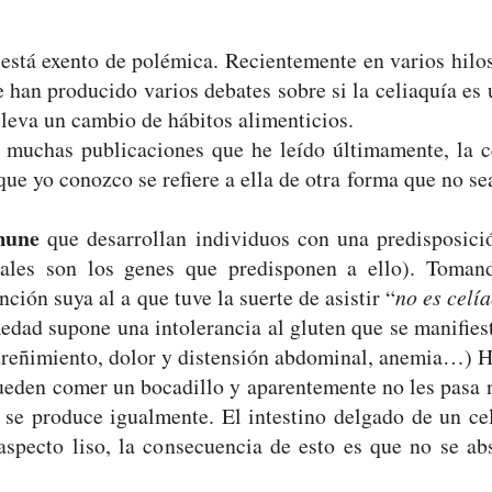
está exento de polémica. Recientemente en varios hilos
e han producido varios debates sobre si la celiaquía e
lleva un cambio de hábitos alimenticios.
e muchas publicaciones que he leído últimamente, la c
e yo conozco se refiere a ella de otra forma que no se
mune
que desarrollan individuos con una predisposici
ales son los genes que predisponen a ello). Tomand
ción suya al a que tuve la suerte de asistir “
no es celí
medad supone una intolerancia al gluten que se manifie
streñimiento, dolor y distensión abdominal, anemia…) H
pueden comer un bocadillo y aparentemente no les pasa
 se produce igualmente. El intestino delgado de un cel
specto liso, la consecuencia de esto es que no se ab