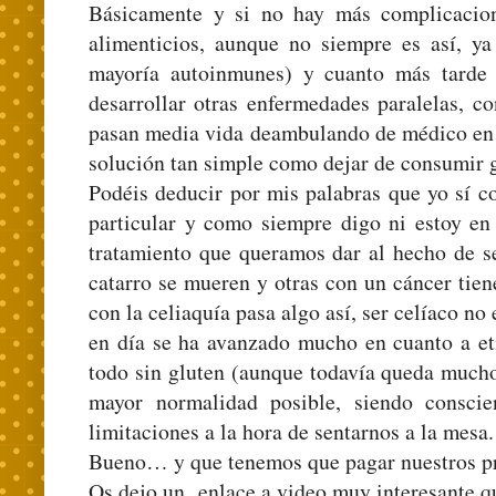
Básicamente y si no hay más complicacio
alimenticios, aunque no siempre es así, ya
mayoría autoinmunes) y cuanto más tarde 
desarrollar otras enfermedades paralelas, c
pasan media vida deambulando de médico en m
solución tan simple como dejar de consumir g
Podéis deducir por mis palabras que yo sí c
particular y como siempre digo ni estoy en 
tratamiento que queramos dar al hecho de se
catarro se mueren y otras con un cáncer tien
con la celiaquía pasa algo así, ser celíaco n
en día se ha avanzado mucho en cuanto a eti
todo sin gluten (aunque todavía queda mucho 
mayor normalidad posible, siendo consci
limitaciones a la hora de sentarnos a la mesa.
Bueno… y que tenemos que pagar nuestros prod
Os dejo un enlace a video muy interesante q