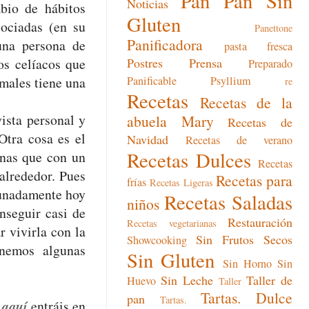
Pan
Pan Sin
Noticias
bio de hábitos
Gluten
sociadas (en su
Panettone
Panificadora
una persona de
pasta fresca
os celíacos que
Postres
Prensa
Preparado
males tiene una
Panificable
Psyllium
re
Recetas
Recetas de la
ista personal y
abuela Mary
Recetas de
Otra cosa es el
Navidad
Recetas de verano
Recetas Dulces
onas que con un
Recetas
alrededor. Pues
Recetas para
frías
Recetas Ligeras
rtunadamente hoy
Recetas Saladas
niños
nseguir casi de
Restauración
Recetas vegetarianas
 vivirla con la
Sin Frutos Secos
Showcooking
enemos algunas
Sin Gluten
Sin Horno
Sin
Sin Leche
Taller de
Huevo
Taller
Tartas. Dulce
pan
Tartas.
s
aquí
entráis en