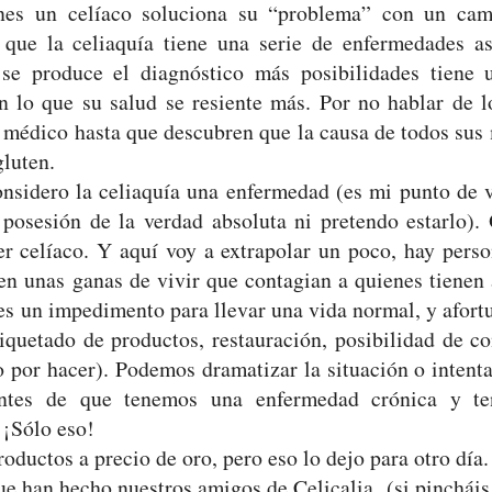
nes un celíaco soluciona su “problema” con un cam
 que la celiaquía tiene una serie de enfermedades a
se produce el diagnóstico más posibilidades tiene 
on lo que su salud se resiente más. Por no hablar de l
édico hasta que descubren que la causa de todos sus 
luten.
onsidero la celiaquía una enfermedad (es mi punto de v
posesión de la verdad absoluta ni pretendo estarlo). 
r celíaco. Y aquí voy a extrapolar un poco, hay pers
en unas ganas de vivir que contagian a quienes tienen 
o es un impedimento para llevar una vida normal, y afo
quetado de productos, restauración, posibilidad de co
por hacer). Podemos dramatizar la situación o intentar
entes de que tenemos una enfermedad crónica y t
 ¡Sólo eso!
uctos a precio de oro, pero eso lo dejo para otro día.
ue han hecho nuestros amigos de Celicalia (si pinchái