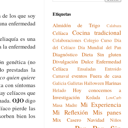
Etiquetas
 de los que soy
s una enfermedad
Almidón de Trigo
Calabaza
Cocina tradicional
Celíaca
eliaquía es una
Colaboraciones
Colegio
Curso
Día
a la enfermedad
del Celíaco
Día Mundial del Pan
Diagnóstico
Dieta Sin gluten
ón genética (no
Divulgación
Dulce
Enfermedad
Celíaca
o prestadas la
Ensaladas
Entroido
eventos
Fuera de casa
Carnaval
aco quien quiere
Harinas
Galicia
Galletas
Halloween
sta con síntomas
Hoy conocemos a
Helado
ay celíacos que
Investigación
Kedada
LowCarb
OJO
 nada.
digo
Mi Experiencia
Masa Madre
íaco pierde las
Mi Reflexión
Mis panes
sorben bien los
Mix Casero
Navidad
Niños