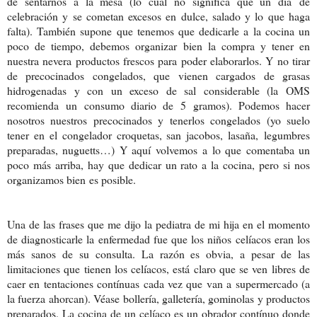
de sentarnos a la mesa (lo cual no significa que un día de
celebración y se cometan excesos en dulce, salado y lo que haga
falta). También supone que tenemos que dedicarle a la cocina un
poco de tiempo, debemos organizar bien la compra y tener en
nuestra nevera productos frescos para poder elaborarlos. Y no tirar
de precocinados congelados, que vienen cargados de grasas
hidrogenadas y con un exceso de sal considerable (la OMS
recomienda un consumo diario de 5 gramos). Podemos hacer
nosotros nuestros precocinados y tenerlos congelados (yo suelo
tener en el congelador croquetas, san jacobos, lasaña, legumbres
preparadas, nuguetts…) Y aquí volvemos a lo que comentaba un
poco más arriba, hay que dedicar un rato a la cocina, pero si nos
organizamos bien es posible.
Una de las frases que me dijo la pediatra de mi hija en el momento
de diagnosticarle la enfermedad fue que los niños celíacos eran los
más sanos de su consulta. La razón es obvia, a pesar de las
limitaciones que tienen los celíacos, está claro que se ven libres de
caer en tentaciones contínuas cada vez que van a supermercado (a
la fuerza ahorcan). Véase bollería, galletería, gominolas y productos
preparados. La cocina de un celíaco es un obrador contínuo donde