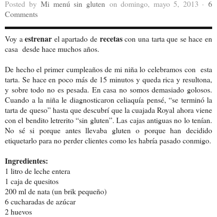
Posted by
Mi menú sin gluten
on domingo, mayo 5, 2013 ·
6
Comments
estrenar
recetas
Voy a
el apartado de
con una tarta que se hace en
casa desde hace muchos años.
De hecho el primer cumpleaños de mi niña lo celebramos con esta
tarta. Se hace en poco más de 15 minutos y queda rica y resultona,
y sobre todo no es pesada. En casa no somos demasiado golosos.
Cuando a la niña le diagnosticaron celiaquía pensé, “se terminó la
tarta de queso” hasta que descubrí que la cuajada Royal ahora viene
con el bendito letrerito “sin gluten”. Las cajas antiguas no lo tenían.
No sé si porque antes llevaba gluten o porque han decidido
etiquetarlo para no perder clientes como les habría pasado conmigo.
Ingredientes:
1 litro de leche entera
1 caja de quesitos
200 ml de nata (un brik pequeño)
6 cucharadas de azúcar
2 huevos