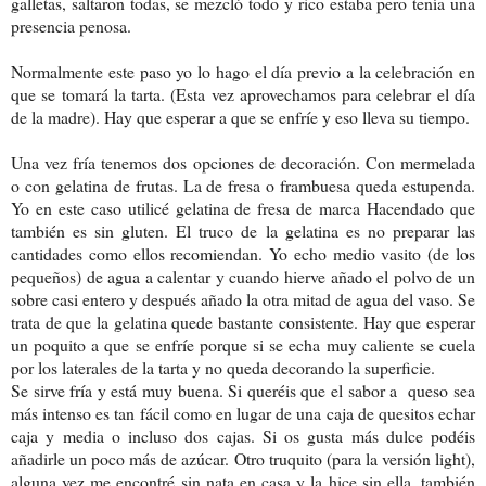
galletas, saltaron todas, se mezcló todo y rico estaba pero tenía una
presencia penosa.
Normalmente este paso yo lo hago el día previo a la celebración en
que se tomará la tarta. (Esta vez aprovechamos para celebrar el día
de la madre). Hay que esperar a que se enfríe y eso lleva su tiempo.
Una vez fría tenemos dos opciones de decoración. Con mermelada
o con gelatina de frutas. La de fresa o frambuesa queda estupenda.
Yo en este caso utilicé gelatina de fresa de marca Hacendado que
también es sin gluten. El truco de la gelatina es no preparar las
cantidades como ellos recomiendan. Yo echo medio vasito (de los
pequeños) de agua a calentar y cuando hierve añado el polvo de un
sobre casi entero y después añado la otra mitad de agua del vaso. Se
trata de que la gelatina quede bastante consistente. Hay que esperar
un poquito a que se enfríe porque si se echa muy caliente se cuela
por los laterales de la tarta y no queda decorando la superficie.
Se sirve fría y está muy buena. Si queréis que el sabor a queso sea
más intenso es tan fácil como en lugar de una caja de quesitos echar
caja y media o incluso dos cajas. Si os gusta más dulce podéis
añadirle un poco más de azúcar. Otro truquito (para la versión light),
alguna vez me encontré sin nata en casa y la hice sin ella, también